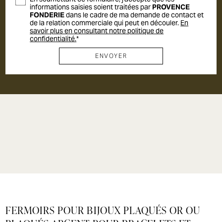
informations saisies soient traitées par
PROVENCE
FONDERIE
dans le cadre de ma demande de contact et
de la relation commerciale qui peut en découler.
En
savoir plus en consultant notre politique de
confidentialité.
*
Traitement & vernis
Fabrication bijoux
fantaisie
Fabrication de
Vente d'apprêts
médailles &
Argenterie
Atelier de réparation
accessoires
Emaillage
FERMOIRS POUR BIJOUX PLAQUÉS OR OU