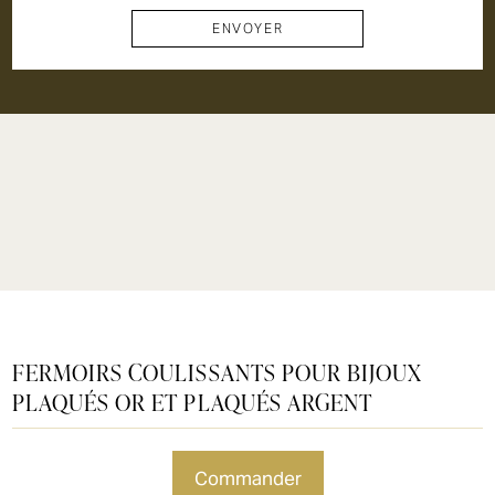
Traitement & vernis
Fabrication bijoux
fantaisie
Fabrication de
Vente d'apprêts
médailles &
Argenterie
Atelier de réparation
accessoires
Emaillage
FERMOIRS COULISSANTS POUR BIJOUX
PLAQUÉS OR ET PLAQUÉS ARGENT
commander