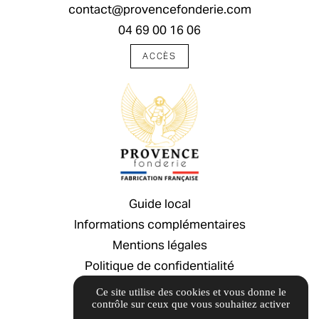
contact@provencefonderie.com
04 69 00 16 06
ACCÈS
Guide local
Informations complémentaires
Mentions légales
Politique de confidentialité
Gestion des cookies
Ce site utilise des cookies et vous donne le
contrôle sur ceux que vous souhaitez activer
Guide local