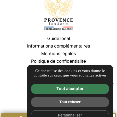
Guide local
Informations complémentaires
Mentions légales
Politique de confidentialité
Gestion des cookies
Ce site utilise des cookies et vous donne le
contrôle sur ceux que vous souhaitez activer
Guide local
Tout accepter
Tout refuser
Personnaliser